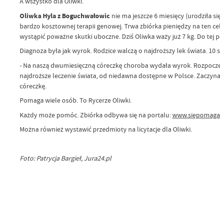
A wszystko dla Oliwki.
Oliwka Hyla z Boguchwałowic
nie ma jeszcze 6 miesięcy (urodziła si
bardzo kosztownej terapii genowej. Trwa zbiórka pieniędzy na ten ce
wystąpić poważne skutki uboczne. Dziś Oliwka waży już 7 kg. Do tej p
Diagnoza była jak wyrok. Rodzice walczą o najdroższy lek świata. 10 
- Na naszą dwumiesięczną córeczkę choroba wydała wyrok. Rozpoczęł
najdroższe leczenie świata, od niedawna dostępne w Polsce. Zaczyna
córeczkę.
Pomaga wiele osób. To Rycerze Oliwki.
Każdy może pomóc. Zbiórka odbywa się na portalu:
www.siepomaga.
Można również wystawić przedmioty na licytacje dla Oliwki.
Foto: Patrycja Bargieł, Jura24.pl