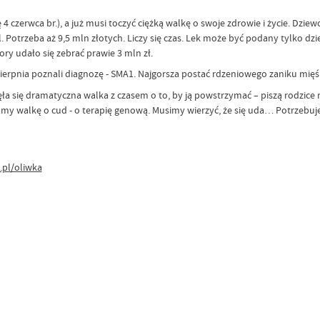
ę 4 czerwca br.), a już musi toczyć ciężką walkę o swoje zdrowie i życie. Dzie
l. Potrzeba aż 9,5 mln złotych. Liczy się czas. Lek może być podany tylko 
ory udało się zebrać prawie 3 mln zł.
sierpnia poznali diagnozę - SMA1. Najgorsza postać rdzeniowego zaniku mięś
a się dramatyczna walka z czasem o to, by ją powstrzymać – piszą rodzice 
my walkę o cud - o terapię genową. Musimy wierzyć, że się uda… Potrzebuj
pl/oliwka