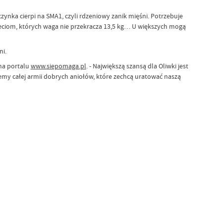
wczynka cierpi na SMA1, czyli rdzeniowy zanik mięśni. Potrzebuje
dzieciom, których waga nie przekracza 13,5 kg… U większych mogą
ni.
na portalu
www.siepomaga.pl
. - Największą szansą dla Oliwki jest
emy całej armii dobrych aniołów, które zechcą uratować naszą