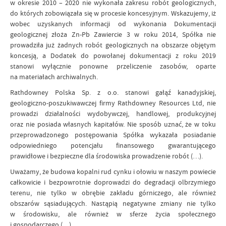
w okresie 2010 – 2020 nie wykonała zakresu robót geologicznych,
do których zobowiązała się w procesie koncesyjnym. Wskazujemy, iż
wobec uzyskanych informacji od wykonania Dokumentacji
geologicznej złoża Zn-Pb Zawiercie 3 w roku 2014, Spółka nie
prowadziła już żadnych robót geologicznych na obszarze objętym
koncesją, a Dodatek do powołanej dokumentacji z roku 2019
stanowi wyłącznie ponowne przeliczenie zasobów, oparte
na materiałach archiwalnych.
Rathdowney Polska Sp. z o.o. stanowi gałąź kanadyjskiej,
geologiczno-poszukiwawczej firmy Rathdowney Resources Ltd, nie
prowadzi działalności wydobywczej, handlowej, produkcyjnej
oraz nie posiada własnych kapitałów. Nie sposób uznać, że w toku
przeprowadzonego postępowania Spółka wykazała posiadanie
odpowiedniego potencjału finansowego gwarantującego
prawidłowe i bezpieczne dla środowiska prowadzenie robót (…).
Uważamy, że budowa kopalni rud cynku i ołowiu w naszym powiecie
całkowicie i bezpowrotnie doprowadzi do degradacji olbrzymiego
terenu, nie tylko w obrębie zakładu górniczego, ale również
obszarów sąsiadujących. Nastąpią negatywne zmiany nie tylko
w środowisku, ale również w sferze życia społecznego
i gospodarczego (…).