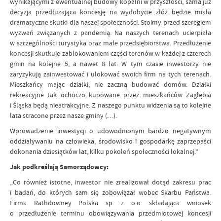
wynikającymi z ewentualnej budowy kopalni w przyszłości, sama już
decyzja przedłużająca koncesję na wydobycie złóż będzie miała
dramatyczne skutki dla naszej społeczności. Stoimy przed szeregiem
wyzwań związanych z pandemią. Na naszych terenach ucierpiała
w szczególności turystyka oraz małe przedsiębiorstwa. Przedłużenie
koncesji skutkuje zablokowaniem części terenów w każdej z czterech
gmin na kolejne 5, a nawet 8 lat. W tym czasie inwestorzy nie
zaryzykują zainwestować i ulokować swoich firm na tych terenach.
Mieszkańcy mając działki, nie zaczną budować domów. Działki
rekreacyjne tak ochoczo kupowane przez mieszkańców Zagłębia
i Śląska będą nieatrakcyjne. Z naszego punktu widzenia są to kolejne
lata stracone przez nasze gminy (…).
Wprowadzenie inwestycji o udowodnionym bardzo negatywnym
oddziaływaniu na człowieka, środowisko i gospodarkę zaprzepaści
dokonania dziesiątków lat, kilku pokoleń społeczności lokalnej.”
Jak podkreślają Samorządowcy:
„Co również istotne, inwestor nie zrealizował dotąd zakresu prac
i badań, do których sam się zobowiązał wobec Skarbu Państwa.
Firma Rathdowney Polska sp. z o.o. składająca wniosek
o przedłużenie terminu obowiązywania przedmiotowej koncesji