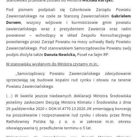
Stanowisko przesłane zostało do Ministra
Michała Kurtyki.
Pod pismem podpisali się Członkowie Zarządu Powiatu
Zawierciańskiego na czele ze Starostą Zawierciańskim
Gabrielem
Dorsem
, wszyscy wójtowie i burmistrzowie gmin powiatu
zawierciańskiego wraz z prezydentem Zawiercia oraz radni
powiatowi – wchodzący w skład Zespołu Konsultacyjnego
powołanego przez Zarząd Powiatu na mocy uchwały Rady Powiatu
Zawierciańskiego. Pod stanowiskiem Samorządowców Powiatu swój
podpis złożyła także
Danuta Nowicka,
Poseł na Sejm RP.
W stanowisku wysłanym do Ministra czytamy m.in.:
„Samorządowcy Powiatu Zawierciańskiego zdecydowanie
sprzeciwiają się budowie kopalni rud cynku i ołowiu na terenie
Powiatu Zawierciańskiego.
(…) W świetle jeszcze niedawnych deklaracji Ministra Środowiska
jesteśmy zaskoczeni Decyzją Ministra Klimatu i Środowiska z dnia
29 października 2020 r. DGK-VI.4770.13.2020.JM zmieniającą koncesję
na poszukiwanie i rozpoznawanie rud cynku i ołowiu przez firmę
Rathdowney Polska Sp. z o. o. w zakresie m.in. okresu
obowiązywania tj. przedłużenie terminu o 5 lat.