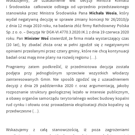
Wskazujemy, że uzasadnienie ww. decyzji Ministra Klimatu
i Środowiska całkowicie odbiega od uprzednio przedstawionego
stanowiska przez Ministra Środowiska Pana
Michała Wosia
, który
wydał negatywną decyzję w sprawie zmiany koncesji Nr 26/2010/p
z dnia 12 maja 2010 roku, na badania złóż firmy Rathdowney Polska
Sp. z o. o. – Decyzja Nr DGK-VI.4770.3.2020.IK.1 z dnia 19 czerwca 2020
roku. Pan
Minister Woś
stwierdził, że firma miała wystarczający czas
(10 lat), by zbadać złoża oraz w pełni zgodził się z negatywnymi
opiniami przesłanymi przez cztery gminy, które nie chcą kontynuacji
badań oraz mają inne plany na rozwój regionu (…).
Pragniemy zatem podkreślić, iż przedmiotowa decyzja została
podjęta przy jednogłośnym sprzeciwie wszystkich włodarzy
zainteresowanych Gmin. Nie sposób zgodzić się z uzasadnieniem
decyzji z dnia 29 października 2020 r. oraz argumentacją, jakoby
rozpoznanie struktury geologicznej leżało w interesie publicznym,
a obawy organów samorządu terytorialnego wobec budowy kopalni
rud cynku i ołowiu oraz prowadzenia eksploatacji złoża kopaliny są
przedwczesne (…).
Wskazujemy z całą stanowczością, iż poza zagrożeniami