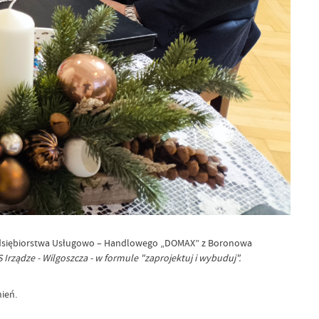
zedsiębiorstwa Usługowo – Handlowego „DOMAX” z Boronowa
rządze - Wilgoszcza - w formule "zaprojektuj i wybuduj".
ień.