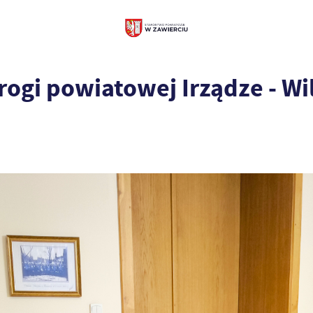
gi powiatowej Irządze - Wil