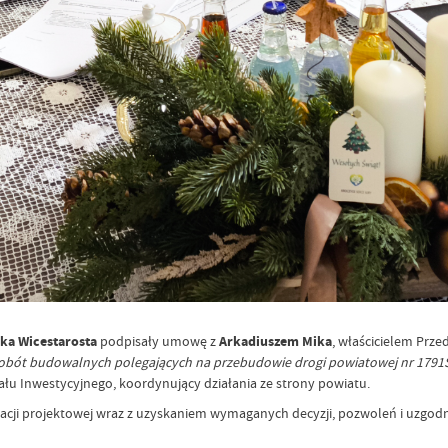
ska Wicestarosta
podpisały umowę z
Arkadiuszem Mika
, właścicielem Pr
robót budowalnych polegających na przebudowie drogi powiatowej nr 1791S I
ału Inwestycyjnego, koordynujący działania ze strony powiatu.
ji projektowej wraz z uzyskaniem wymaganych decyzji, pozwoleń i uzgodn