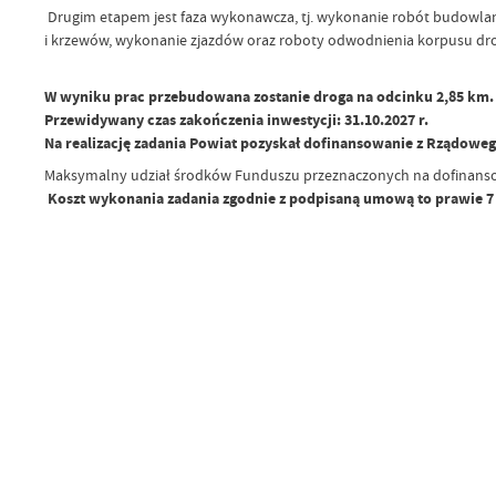
Drugim etapem jest faza wykonawcza, tj. wykonanie robót budowlan
i krzewów, wykonanie zjazdów oraz roboty odwodnienia korpusu d
W wyniku prac przebudowana zostanie droga na odcinku 2,85 km.
Przewidywany czas zakończenia inwestycji: 31.10.2027 r.
Na realizację zadania Powiat pozyskał dofinansowanie z Rządow
Maksymalny udział środków Funduszu przeznaczonych na dofinanso
Koszt wykonania zadania zgodnie z podpisaną umową to prawie 7 ml