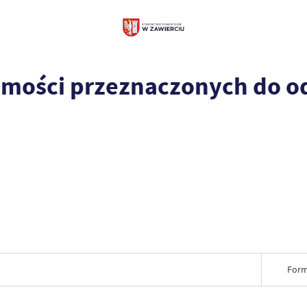
omości przeznaczonych do od
Form