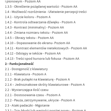
i pionowym - Poziom AA
1.3.5 - Określenie pożądanej wartości - Poziom AA
1.4 - Możliwość rozróżnienia - Ułatwienie percepcji treści
1.4.1 - Użycie koloru - Poziom A
1.4.2 - Kontrola odtwarzania dźwięku - Poziom A
1.4.3 - Kontrast (minimalny) - Poziom AA
1.4.4 - Zmiana rozmiaru tekstu - Poziom AA
1.4.5 – Obrazy tekstu - Poziom AA
1.4.10 – Dopasowanie do ekranu- Poziom AA
1.4.11 - Kontrast elementów nietekstowych - Poziom AA
1.4.12 - Odstępy w tekście - Poziom AA
1.4.13 - Treści spod kursora lub fokusa - Poziom AA
2 - Funkcjonalność
2.1 - Dostępność z klawiatury
2.1.1 - Klawiatura - Poziom A
2.1.2 - Brak pułapki na klawiaturę - Poziom A
2.1.4 – Jednoznakowe skróty klawiaturowe - Poziom A
2.2 - Wystarczająca ilość czasu
2.2.1 - Dostosowania czasu - Poziom A
2.2.2 - Pauza, zatrzymywanie, ukrycie - Poziom A
2.3 - Ataki padaczki - Migotanie
2.3.1 - Trzy błyski lub wartości poniżej progu - Poziom A