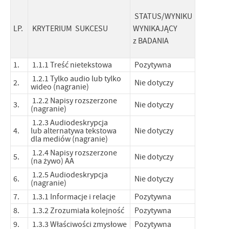
STATUS/WYNIKU
LP.
KRYTERIUM SUKCESU
WYNIKAJĄCY
z
BADANIA
1.
1.1.1 Treść nietekstowa
Pozytywna
1.2.1 Tylko audio lub tylko
2.
Nie dotyczy
wideo (nagranie)
1.2.2 Napisy rozszerzone
3.
Nie dotyczy
(nagranie)
1.2.3 Audiodeskrypcja
4.
lub alternatywa tekstowa
Nie dotyczy
dla mediów (nagranie)
1.2.4 Napisy rozszerzone
5.
Nie dotyczy
(na żywo) AA
1.2.5 Audiodeskrypcja
6.
Nie dotyczy
(nagranie)
7.
1.3.1 Informacje i relacje
Pozytywna
8.
1.3.2 Zrozumiała kolejność
Pozytywna
9.
1.3.3 Właściwości zmysłowe
Pozytywna