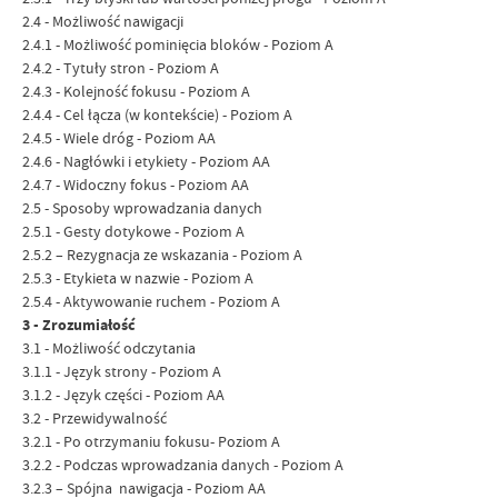
2.4 - Możliwość nawigacji
2.4.1 - Możliwość pominięcia bloków - Poziom A
2.4.2 - Tytuły stron - Poziom A
2.4.3 - Kolejność fokusu - Poziom A
2.4.4 - Cel łącza (w kontekście) - Poziom A
2.4.5 - Wiele dróg - Poziom AA
2.4.6 - Nagłówki i etykiety - Poziom AA
2.4.7 - Widoczny fokus - Poziom AA
2.5 - Sposoby wprowadzania danych
2.5.1 - Gesty dotykowe - Poziom A
2.5.2 – Rezygnacja ze wskazania - Poziom A
2.5.3 - Etykieta w nazwie - Poziom A
2.5.4 - Aktywowanie ruchem - Poziom A
3 - Zrozumiałość
3.1 - Możliwość odczytania
3.1.1 - Język strony - Poziom A
3.1.2 - Język części - Poziom AA
3.2 - Przewidywalność
3.2.1 - Po otrzymaniu fokusu- Poziom A
3.2.2 - Podczas wprowadzania danych - Poziom A
3.2.3 – Spójna nawigacja - Poziom AA