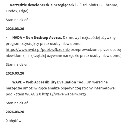
·
Narzędzie
developerskie przeglądarki
– (Ctrl+Shift+I – Chrome,
Firefox, Edge)
Stan na dzień:
2026.03.26
·
NVDA – Non Desktop Access.
Darmowy i najczęściej używany
program asystujący przez osoby niewidome.
https://www.nvda.pl/pobierz(badanie
przeprowadzone przez osobę
niewidomą – najczęściej używane narzędzie przez osoby niewidome)
Stan na dzień:
2026.03.26
·
WAVE – Web Accessibility Evaluation Tool.
Uniwersalne
narzędzie umożliwiające analizę pojedynczej strony internetowej
pod kątem WCAG 2.0
https://wave.webaim.org/
Stan na dzień:
2026.03.26
0 błędów