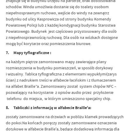
znajduje się w budynku urzędu na parterze, brak dostosowania
schodów. Winda umożliwia dostanie się do toalety osobom
niepełnosprawnym ruchowo, wejście do windy na zewnątrz
budynku od ulicy Kasprowicza od strony budynku Komendy
Powiatowej Policji lub z każdej kondygnacji budynku Starostwa
Powiatowego. Budynek jest częściowo przystosowany dla osób
z niepełnosprawnością ruchową. Dla osób na wózkach dostępne
mogą być korytarze oraz pomieszczenia biurowe.
7. Mapy tyflograficzne :
na każdym piętrze zamontowano mapy zawierające plany
rozmieszczenia w budynku pomieszczeń, w sposób dotykowy
i wizualny. Tablica tyflograficzna z elementami wypukłymi(zarys
ścian) z nadrukiem treści w alfabecie łacińskim i z tłumaczeniem
na alfabet Braille”a. Zamontowany został system chipów NFC –
pozwalający na korzystanie z opisów audio przez przyłożenie
telefonu do miejsca, w którym umieszczono specjalny chip.
8. Tabliczki z informacją w alfabecie Braille'a:
zostały zamontowane na drzwiach w pobliżu klamek prowadzących
do pokoi.Na końcach poręczy zostały zamontowane oznaczenia
dotykowe w alfabecie Braille'a, będące dodatkową informacją dla