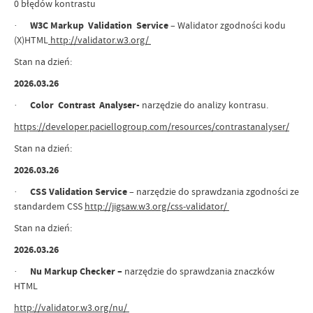
0 błędów kontrastu
·
W3C Markup Validation Service
– Walidator zgodności kodu
(X)HTML
http://validator.w3.org/
Stan na dzień:
2026.03.26
·
Color Contrast Analyser-
narzędzie do analizy kontrasu.
https://developer.paciellogroup.com/resources/contrastanalyser/
Stan na dzień:
2026.03.26
·
CSS Validation Service
– narzędzie do sprawdzania zgodności ze
standardem CSS
http://jigsaw.w3.org/css-validator/
Stan na dzień:
2026.03.26
·
Nu Markup Checker –
narzędzie do sprawdzania znaczków
HTML
http://validator.w3.org/nu/