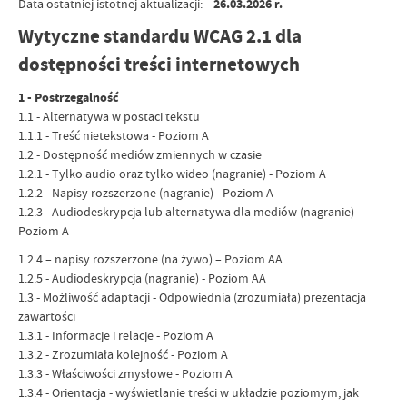
Data ostatniej istotnej aktualizacji:
26.03.2026 r.
Wytyczne standardu WCAG 2.1 dla
dostępności treści internetowych
1 - Postrzegalność
1.1 - Alternatywa w postaci tekstu
1.1.1 - Treść nietekstowa - Poziom A
1.2 - Dostępność mediów zmiennych w czasie
1.2.1 - Tylko audio oraz tylko wideo (nagranie) - Poziom A
1.2.2 - Napisy rozszerzone (nagranie) - Poziom A
1.2.3 - Audiodeskrypcja lub alternatywa dla mediów (nagranie) -
Poziom A
1.2.4 – napisy rozszerzone (na żywo) – Poziom AA
1.2.5 - Audiodeskrypcja (nagranie) - Poziom AA
1.3 - Możliwość adaptacji - Odpowiednia (zrozumiała) prezentacja
zawartości
1.3.1 - Informacje i relacje - Poziom A
1.3.2 - Zrozumiała kolejność - Poziom A
1.3.3 - Właściwości zmysłowe - Poziom A
1.3.4 - Orientacja - wyświetlanie treści w układzie poziomym, jak