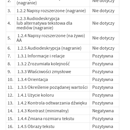
2.
Nie dotyczy
(nagranie)
3.
1.2.2 Napisy rozszerzone (nagranie)
Nie dotyczy
1.2.3 Audiodeskrypcja
4.
lub alternatywa tekstowa dla
Nie dotyczy
mediów (nagranie)
1.2.4 Napisy rozszerzone (na żywo)
5.
Nie dotyczy
AA
6.
1.2.5 Audiodeskrypcja (nagranie)
Nie dotyczy
7.
1.3.1 Informacje i relacje
Pozytywna
8.
1.3.2 Zrozumiała kolejność
Pozytywna
9.
1.3.3 Właściwości zmysłowe
Pozytywna
10.
1.3.4 Orientacja
Pozytywna
11.
1.3.5 Określenie pożądanej wartości
Pozytywna
12.
1.4.1 Użycie koloru
Pozytywna
13.
1.4.2 Kontrola odtwarzania dźwięku
Pozytywna
14.
1.4.3 Kontrast (minimalny)
Negatywna
15.
1.4.4 Zmiana rozmiaru tekstu
Pozytywna
16.
1.4.5 Obrazy tekstu
Pozytywna