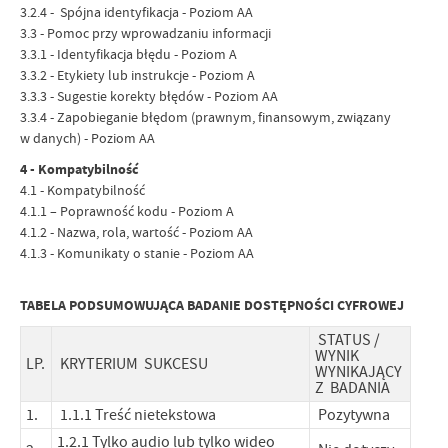
3.2.4 - Spójna identyfikacja - Poziom AA
3.3 - Pomoc przy wprowadzaniu informacji
3.3.1 - Identyfikacja błędu - Poziom A
3.3.2 - Etykiety lub instrukcje - Poziom A
3.3.3 - Sugestie korekty błędów - Poziom AA
3.3.4 - Zapobieganie błędom (prawnym, finansowym, związany
w danych) - Poziom AA
4 - Kompatybilność
4.1 - Kompatybilność
4.1.1 – Poprawność kodu - Poziom A
4.1.2 - Nazwa, rola, wartość - Poziom AA
4.1.3 - Komunikaty o stanie - Poziom AA
TABELA PODSUMOWUJĄCA BADANIE DOSTĘPNOŚCI CYFROWEJ
STATUS /
WYNIK
LP.
KRYTERIUM SUKCESU
WYNIKAJĄCY
Z BADANIA
1.
1.1.1 Treść nietekstowa
Pozytywna
1.2.1 Tylko audio lub tylko wideo