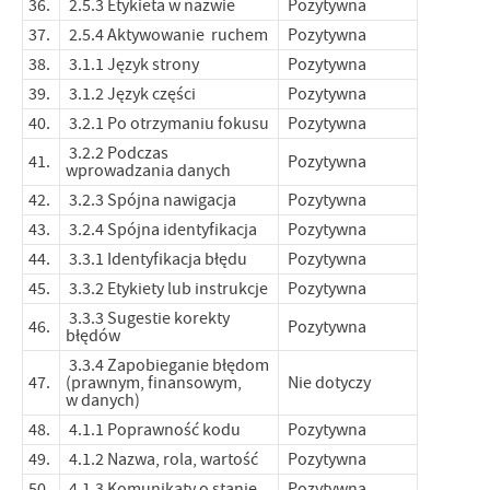
36.
2.5.3 Etykieta w nazwie
Pozytywna
37.
2.5.4 Aktywowanie ruchem
Pozytywna
38.
3.1.1 Język strony
Pozytywna
39.
3.1.2 Język części
Pozytywna
40.
3.2.1 Po otrzymaniu fokusu
Pozytywna
3.2.2 Podczas
41.
Pozytywna
wprowadzania danych
42.
3.2.3 Spójna nawigacja
Pozytywna
43.
3.2.4 Spójna identyfikacja
Pozytywna
44.
3.3.1 Identyfikacja błędu
Pozytywna
45.
3.3.2 Etykiety lub instrukcje
Pozytywna
3.3.3 Sugestie korekty
46.
Pozytywna
błędów
3.3.4 Zapobieganie błędom
47.
(prawnym, finansowym,
Nie dotyczy
w danych)
48.
4.1.1 Poprawność kodu
Pozytywna
49.
4.1.2 Nazwa, rola, wartość
Pozytywna
50.
4.1.3 Komunikaty o stanie
Pozytywna