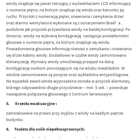
windy znajduje się panel sterujący z wyświetlaczem LCD informujący
o numerze piętra, na którym znajduje się winda oraz kierunku jej
ruchu. Przyciski z numeracją pięter, otwierania i zamykania drzwi
oraz alarmu wentylatora wykonane są z oznaczeniami Braill`a ,
podobnie jak przyciski przywołania windy na każdej kondygnacji. Po
dotarciu windy na wybraną kondygnację następuje powiadomieni
głosowe o numerze piętra, na którym znajduje się winda.
Powiadomienia głosowe informują również o zamykaniu i otwieraniu
się drzwi kabiny windy. Dodatkowo w szybie windy zamontowano
klimatyzację. Wymiary windy umożliwiają przejazd na daną
kondygnację osobom poruszającym się na wózku inwalidzkim. W
windzie zamontowane są poręcze oraz wykładzina antypoślizgowa.
Na wypadek awarii winda wyposażona została w przycisk alarmowy,
którego odpowiednio długie przyciśniecie – min. 5 sek. – powoduje
nawiązanie połączenia głosowego z Centrum Serwisowym.
5. Krzesła ewakuacyjne :
zainstalowane na prawo przy wyjściu z windy na każdym piętrze
budynku.
6.
Toaleta dla osób niepełnosprawnych: