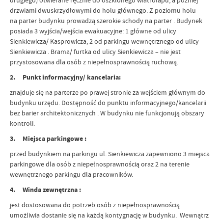
drugiego) otwierane ręcznie do oszklonego wiatrołapu, a później
drzwiami dwuskrzydłowymi do holu głównego. Z poziomu holu
na parter budynku prowadzą szerokie schody na parter . Budynek
posiada 3 wyjścia/wejścia ewakuacyjne: 1 główne od ulicy
Sienkiewicza/ Kasprowicza, 2 od parkingu wewnętrznego od ulicy
Sienkiewicza . Brama/ furtka od ulicy Sienkiewicza – nie jest
przystosowana dla osób z niepełnosprawnością ruchową.
2. Punkt informacyjny/ kancelaria:
znajduje się na parterze po prawej stronie za wejściem głównym do
budynku urzędu. Dostępność do punktu informacyjnego/kancelarii
bez barier architektonicznych . W budynku nie funkcjonują obszary
kontroli.
3. Miejsca parkingowe :
przed budynkiem na parkingu ul. Sienkiewicza zapewniono 3 miejsca
parkingowe dla osób z niepełnosprawnością oraz 2 na terenie
wewnętrznego parkingu dla pracowników.
4. Winda zewnętrzna :
jest dostosowana do potrzeb osób z niepełnosprawnością
umożliwia dostanie się na każdą kontygnację w budynku. Wewnątrz