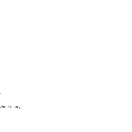
;
złonek Jury;