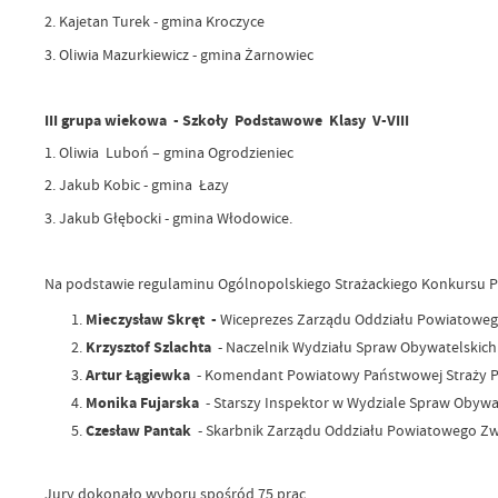
2. Kajetan Turek - gmina Kroczyce
3. Oliwia Mazurkiewicz - gmina Żarnowiec
III grupa wiekowa - Szkoły Podstawowe Klasy V-VIII
1. Oliwia Luboń – gmina Ogrodzieniec
2. Jakub Kobic - gmina Łazy
3. Jakub Głębocki - gmina Włodowice.
Na podstawie regulaminu Ogólnopolskiego Strażackiego Konkursu Pl
Mieczysław Skręt -
Wiceprezes Zarządu Oddziału Powiatowego
Krzysztof Szlachta
- Naczelnik Wydziału Spraw Obywatelskich
Artur Łągiewka
- Komendant Powiatowy Państwowej Straży Poż
Monika Fujarska
- Starszy Inspektor w Wydziale Spraw Obywa
Czesław Pantak
- Skarbnik Zarządu Oddziału Powiatowego Zwi
Jury dokonało wyboru spośród 75 prac.