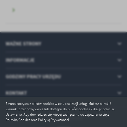
WAŻNE STRONY
INFORMACJE
GODZINY PRACY URZĘDU
KONTAKT
Strona korzysta z plików cookies w celu realizacji usług. Możesz określić
warunki przechowywania lub dostępu do plików cookies klikając przycisk
Ustawienia. Aby dowiedzieć się więcej zachęcamy do zapoznania się z
Odwiedzin: 2296464
Polityką Cookies oraz Polityką Prywatności.