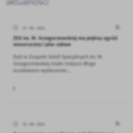
aktualności
17 - 06 - 2021
ZSS im. M. Grzegorzewskiej ma piękny ogród
sensoryczny i plac zabaw
Dziś w Zespole Szkół Specjalnych im. M.
Grzegorzewskiej miało miejsce długo
oczekiwane wydarzenie:...
15 - 06 - 2021