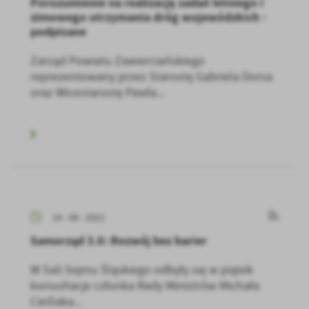
Porozumienie na realizację zadań letniego i
zimowego utrzymania dróg wojewódzkich -
podpisane
Zarząd Powiatu Zawierciańskiego
reprezentowany przez Starostę Gabriela Dorsa
oraz Wicestarostę Pawła...
14 - 06 - 2021
Samorząd 3.0: Rozwój bez barier
W Sali Sejmu Śląskiego odbyły się w piątek
konsultacje członka Rady Ministrów Michała
Cieślaka...