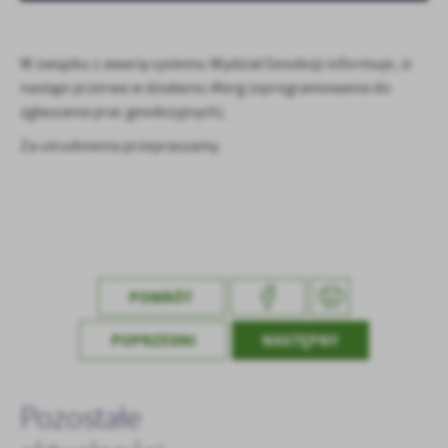
treści w postaci wiadomości, ofert, komunikatów mediów
społecznościowych.
W związku z awarią systemu Wydział Geodezji informuje, iż
nastąpi przerwa w działaniu iKerg (oprogramowania do
zgłaszania prac geodezyjnych).
Za utrudnienia przepraszamy.
POWRÓT
POPRZEDNI
NASTĘPNY
Pozostałe