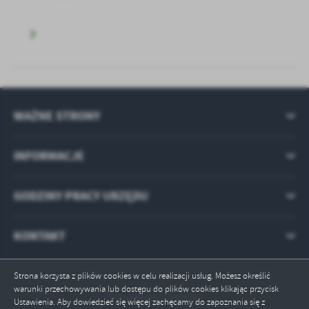
WAŻNE STRONY
INFORMACJE
GODZINY PRACY URZĘDU
KONTAKT
Strona korzysta z plików cookies w celu realizacji usług. Możesz określić
warunki przechowywania lub dostępu do plików cookies klikając przycisk
Odwiedzin: 2296780
Ustawienia. Aby dowiedzieć się więcej zachęcamy do zapoznania się z