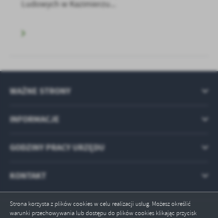
Ludowych w Kazimierzu...
WAŻNE STRONY
INFORMACJE
GODZINY PRACY URZĘDU
KONTAKT
Strona korzysta z plików cookies w celu realizacji usług. Możesz określić
warunki przechowywania lub dostępu do plików cookies klikając przycisk