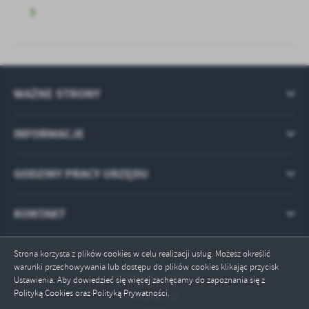
WAŻNE STRONY
INFORMACJE
GODZINY PRACY URZĘDU
KONTAKT
Strona korzysta z plików cookies w celu realizacji usług. Możesz określić
ZAPISZ WYBRANE
warunki przechowywania lub dostępu do plików cookies klikając przycisk
Odwiedzin: 2296703
Ustawienia. Aby dowiedzieć się więcej zachęcamy do zapoznania się z
ODRZUĆ WSZYSTKIE
Polityką Cookies oraz Polityką Prywatności.
Online: 18