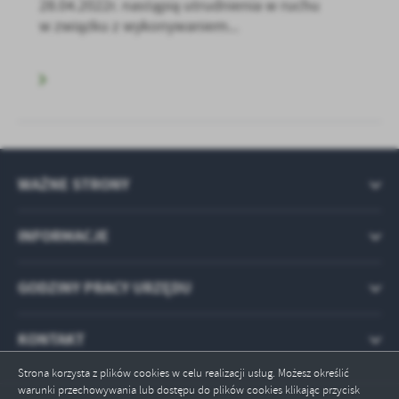
28.04.2022r. nastąpią utrudnienia w ruchu
w związku z wykonywaniem...
WAŻNE STRONY
INFORMACJE
GODZINY PRACY URZĘDU
KONTAKT
Strona korzysta z plików cookies w celu realizacji usług. Możesz określić
warunki przechowywania lub dostępu do plików cookies klikając przycisk