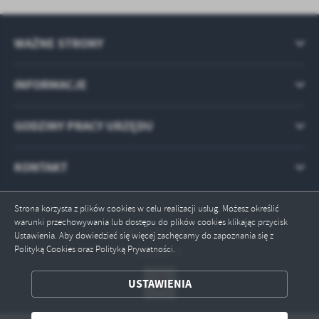
WAŻNE STRONY
INFORMACJE
GODZINY PRACY URZĘDU
KONTAKT
Strona korzysta z plików cookies w celu realizacji usług. Możesz określić
warunki przechowywania lub dostępu do plików cookies klikając przycisk
Odwiedzin: 2297878
Ustawienia. Aby dowiedzieć się więcej zachęcamy do zapoznania się z
Polityką Cookies oraz Polityką Prywatności.
Online: 4
ZAPISZ WYBRANE
USTAWIENIA
ODRZUĆ WSZYSTKIE