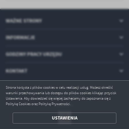
WAŻNE STRONY
INFORMACJE
GODZINY PRACY URZĘDU
KONTAKT
Strona korzysta z plików cookies w celu realizacji usług. Możesz określić
warunki przechowywania lub dostępu do plików cookies klikając przycisk
Odwiedzin: 2296774
Ustawienia. Aby dowiedzieć się więcej zachęcamy do zapoznania się z
Polityką Cookies oraz Polityką Prywatności.
Online: 6
ZAPISZ WYBRANE
USTAWIENIA
ODRZUĆ WSZYSTKIE