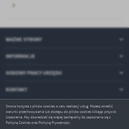
WAŻNE STRONY
INFORMACJE
GODZINY PRACY URZĘDU
KONTAKT
Strona korzysta z plików cookies w celu realizacji usług. Możesz określić
warunki przechowywania lub dostępu do plików cookies klikając przycisk
Odwiedzin: 2296891
Ustawienia. Aby dowiedzieć się więcej zachęcamy do zapoznania się z
Polityką Cookies oraz Polityką Prywatności.
Online: 1