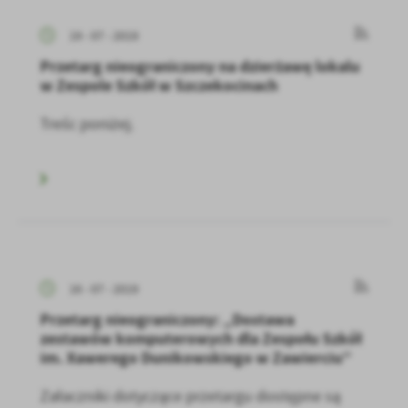
19 - 07 - 2019
Przetarg nieograniczony na dzierżawę lokalu
w Zespole Szkół w Szczekocinach
Treśc poniżej.
16 - 07 - 2019
Przetarg nieograniczony: „Dostawa
zestawów komputerowych dla Zespołu Szkół
im. Xawerego Dunikowskiego w Zawierciu”
Załaczniki dotyczące przetargu dostępne są