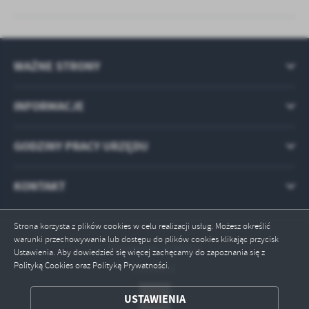
WAŻNE STRONY
INFORMACJE
GODZINY PRACY URZĘDU
KONTAKT
Strona korzysta z plików cookies w celu realizacji usług. Możesz określić
warunki przechowywania lub dostępu do plików cookies klikając przycisk
Odwiedzin: 2296726
Ustawienia. Aby dowiedzieć się więcej zachęcamy do zapoznania się z
Polityką Cookies oraz Polityką Prywatności.
Online: 6
ZAPISZ WYBRANE
USTAWIENIA