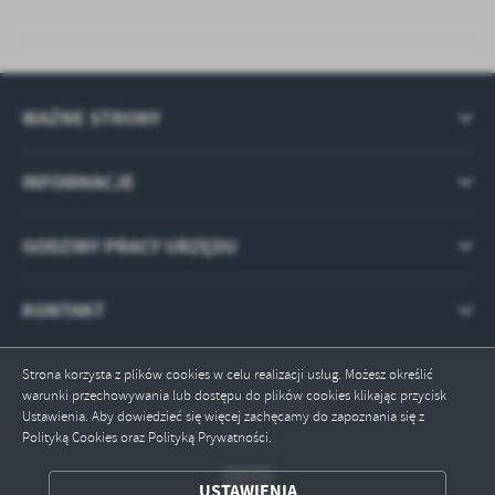
WAŻNE STRONY
INFORMACJE
GODZINY PRACY URZĘDU
KONTAKT
Strona korzysta z plików cookies w celu realizacji usług. Możesz określić
warunki przechowywania lub dostępu do plików cookies klikając przycisk
Odwiedzin: 2297548
Ustawienia. Aby dowiedzieć się więcej zachęcamy do zapoznania się z
Polityką Cookies oraz Polityką Prywatności.
Online: 6
ZAPISZ WYBRANE
USTAWIENIA