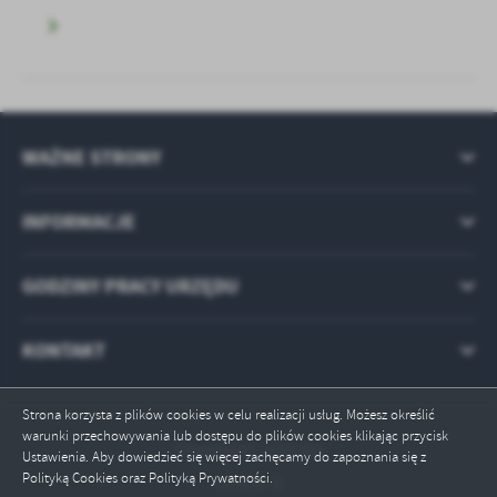
WAŻNE STRONY
INFORMACJE
GODZINY PRACY URZĘDU
KONTAKT
Strona korzysta z plików cookies w celu realizacji usług. Możesz określić
warunki przechowywania lub dostępu do plików cookies klikając przycisk
Odwiedzin: 2297493
Ustawienia. Aby dowiedzieć się więcej zachęcamy do zapoznania się z
Polityką Cookies oraz Polityką Prywatności.
Online: 6